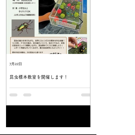
7月22日
2025年12月26日
昆虫標本教室を開催します！
【大木町地域おこし
開催のお知らせ】
「触れて、学んで、作って、持ち帰れる」
令和6年度から活動中
夏休みの思い出も、自由研究も、約1時間で
（大木バイオクリエー
完成します✨ 大木町地域おこし協力隊と一
中間報告会を行いま
緒に昆虫標本づくりをお楽しみください。
り、キノコの廃菌床
ご予約お待ちいたしております。
源循環の取組みやイ
1
/
5
今後の展開をお伝えし
ムシの展示も行います
お申込みは不要です。