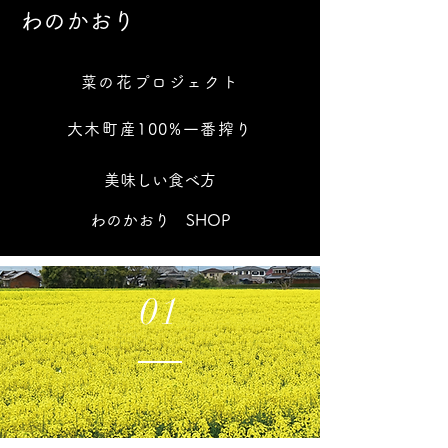
待ちしております。 
わのかおり
ド推進室 TEL0944-3
菜の花プロジェクト
大木町産100%一番搾り
美味しい食べ方
​わのかおり SHOP
01