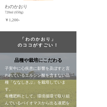
わのかおり
720ml (650g)
￥1,200-
「わのかおり」
のココがすごい！
品種や栽培にこだわる
子実中に心疾患に影響を及ぼすと言
われているエルシン酸を含まない品
種「ななしきぶ」を栽培していま
す。
​有機肥料として、環境循環で取り組
んでいるバイオマスから出る液肥を