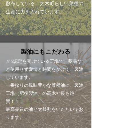
散布している、大木町らしい菜種の
生産に力を入れています。
製油にもこだわる
JAS認定を受けている工場で、薬品な
ど使用せず愛情と時間をかけて、製油
しています。
一番搾りの風味豊かな菜種油に、製油
工場（肥後製油）の高木社長も絶
賛！！
​最高品質の油と太鼓判をいただいてお
ります。